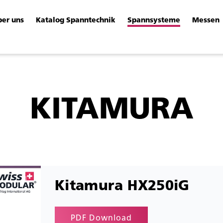
ber uns
Katalog Spanntechnik
Spannsysteme
Messen
KITAMURA
Kitamura HX250iG
PDF Download